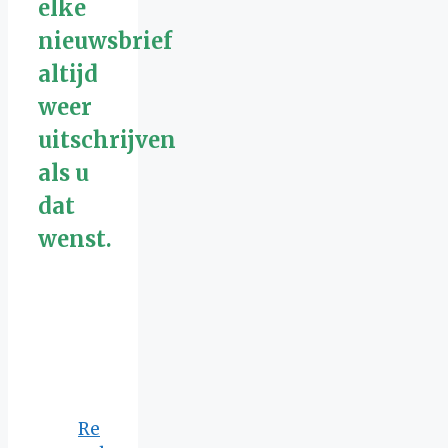
elke
nieuwsbrief
altijd
weer
uitschrijven
als u
dat
wenst.
Re