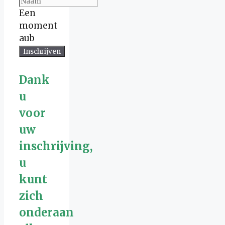
Een
moment
aub
Inschrijven
Dank
u
voor
uw
inschrijving,
u
kunt
zich
onderaan