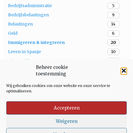
Bedrijfsadministratie
5
Bedrijfsbelastingen
9
Belastingen
14
Geld
6
Immigreren & integreren
20
Leven in Spanje
10
Niet Residenten
3
Beheer cookie
Ondernemen
11
toestemming
Onroerend Goed
5
Wij gebruiken cookies om onze website en onze service te
Recht
6
optimaliseren.
Residenten
15
Accepteren
Weigeren