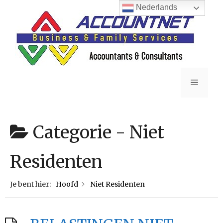
Ga
Nederlands
naar
de
inhoud
Menu
Categorie -
Niet
Residenten
Je bent hier:
Hoofd
Niet Residenten