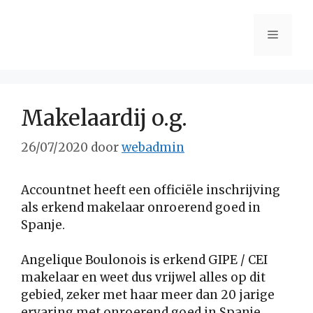
Ga
naar
Menu
de
inhoud
Makelaardij o.g.
26/07/2020
door
webadmin
Accountnet heeft een officiële inschrijving
als erkend makelaar onroerend goed in
Spanje.
Angelique Boulonois is erkend GIPE / CEI
makelaar en weet dus vrijwel alles op dit
gebied, zeker met haar meer dan 20 jarige
ervaring met onroerend goed in Spanje.