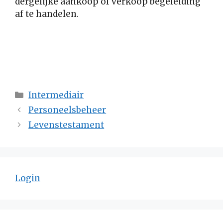
dergelijke aankoop of verkoop begeleiding
af te handelen.
Categorieën
Intermediair
Personeelsbeheer
Levenstestament
Login