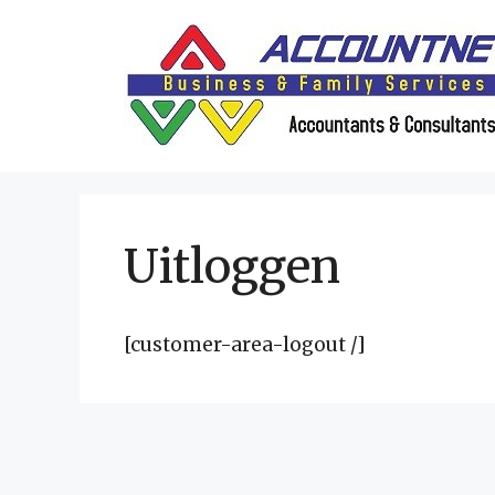
Ga
naar
de
inhoud
Uitloggen
[customer-area-logout /]