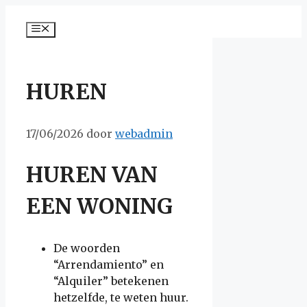
Ga
naar
Menu
de
inhoud
HUREN
17/06/2026
door
webadmin
HUREN VAN
EEN WONING
De woorden
“Arrendamiento” en
“Alquiler” betekenen
hetzelfde, te weten huur.