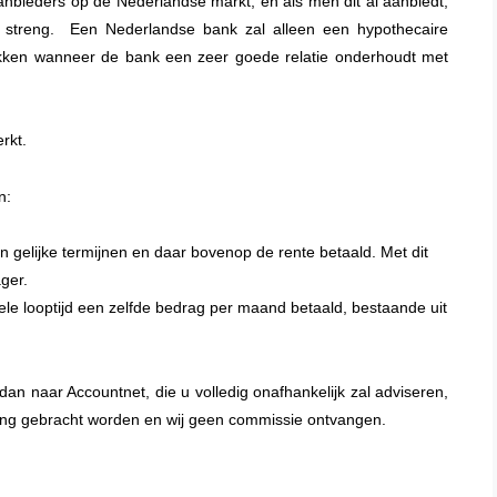
aanbieders op de Nederlandse markt, en als men dit al aanbiedt,
 streng. Een Nederlandse bank zal alleen een hypothecaire
ekken wanneer de bank een zeer goede relatie onderhoudt met
rkt.
n:
 in gelijke termijnen en daar bovenop de rente betaald. Met dit
ger.
ele looptijd een zelfde bedrag per maand betaald, bestaande uit
n naar Accountnet, die u volledig onafhankelijk zal adviseren,
ing gebracht worden en wij geen commissie ontvangen.