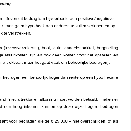
lening
. Boven dit bedrag kan bijvoorbeeld een positieve/negatieve
art men geen hypotheek aan anderen te zullen verlenen en op
k te verstrekken.
(levensverzekering, boot, auto, aandelenpakket, borgstelling
age afsluitkosten zijn en ook geen kosten voor het opstellen en
ar aftrekbaar, maar het gaat vaak om behoorlijke bedragen).
ver het algemeen behoorlijk hoger dan rente op een hypothecaire
aand (niet aftrekbare) aflossing moet worden betaald. Indien er
/of een hoog inkomen kunnen op deze wijze hogere bedragen
sant voor bedragen die de € 25.000,– niet overschrijden, of als