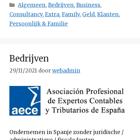
Categorieën
Algemeen
,
Bedrijven
,
Business
,
Consultancy
,
Extra
,
Family
,
Geld
,
Klanten
,
Persoonlijk & Familie
Bedrijven
29/11/2021
door
webadmin
Ondernemen in Spanje zonder juridische /