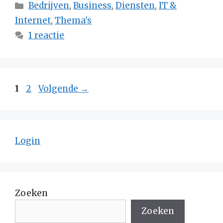
Categorieën
Bedrijven
,
Business
,
Diensten
,
IT &
Internet
,
Thema's
1 reactie
Pagina
Pagina
1
2
Volgende
→
Login
Zoeken
Zoeken