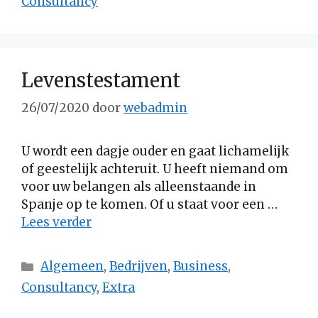
Consultancy
Levenstestament
26/07/2020
door
webadmin
U wordt een dagje ouder en gaat lichamelijk
of geestelijk achteruit. U heeft niemand om
voor uw belangen als alleenstaande in
Spanje op te komen. Of u staat voor een …
Lees verder
Categorieën
Algemeen
,
Bedrijven
,
Business
,
Consultancy
,
Extra