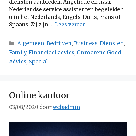
diensten aanbieden. Angelique en haar
Nederlandse service assistenten begeleiden
u in het Nederlands, Engels, Duits, Frans of
Spaans. Zij zijn …
Lees verder
Categorieën
Algemeen
,
Bedrijven
,
Business
,
Diensten
,
Family
,
Financieel advies
,
Onroerend Goed
Advies
,
Special
Online kantoor
03/08/2020
door
webadmin