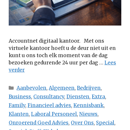
Accountnet digitaal kantoor. Met ons
virtuele kantoor hoeft u de deur niet uit en
kunt u ons toch elk moment van de dag
bezoeken gedurende 24 uur per dag …
Lees
verder
Categorieën
Aanbevolen
,
Algemeen
,
Bedrijven
,
Business
,
Consultancy
,
Diensten
,
Extra
,
Family
,
Financieel advies
,
Kennisbank
,
Klanten
,
Laboral Personeel
,
Nieuws
,
Onroerend Goed Advies
,
Over Ons
,
Special
,