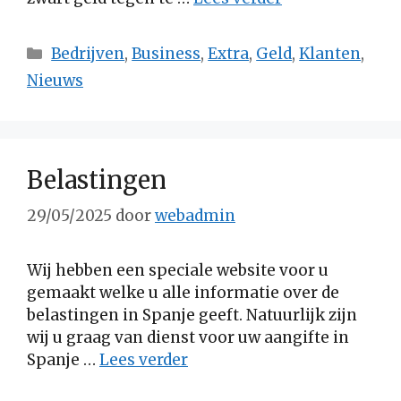
Categorieën
Bedrijven
,
Business
,
Extra
,
Geld
,
Klanten
,
Nieuws
Belastingen
29/05/2025
door
webadmin
Wij hebben een speciale website voor u
gemaakt welke u alle informatie over de
belastingen in Spanje geeft. Natuurlijk zijn
wij u graag van dienst voor uw aangifte in
Spanje …
Lees verder