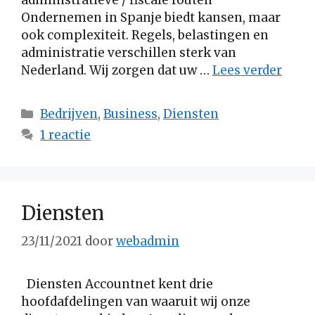
administratieve / fiscale fouten
Ondernemen in Spanje biedt kansen, maar
ook complexiteit. Regels, belastingen en
administratie verschillen sterk van
Nederland. Wij zorgen dat uw …
Lees verder
Categorieën
Bedrijven
,
Business
,
Diensten
1 reactie
Diensten
23/11/2021
door
webadmin
Diensten Accountnet kent drie
hoofdafdelingen van waaruit wij onze